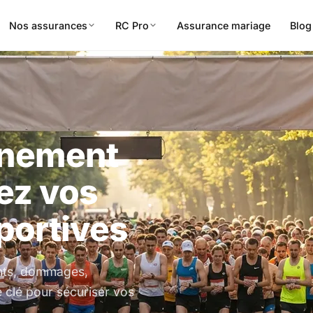
Nos assurances
RC Pro
Assurance mariage
Blog
énement
gez vos
portives
ents, dommages,
 clé pour sécuriser vos