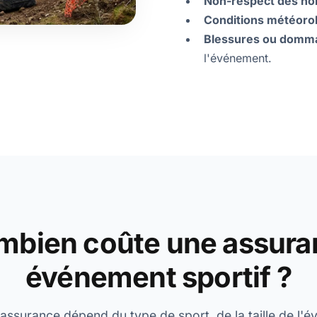
Non-respect des no
Conditions météorol
Blessures ou domm
l'événement.
mbien coûte une assura
événement sportif ?
'assurance dépend du type de sport, de la taille de l'