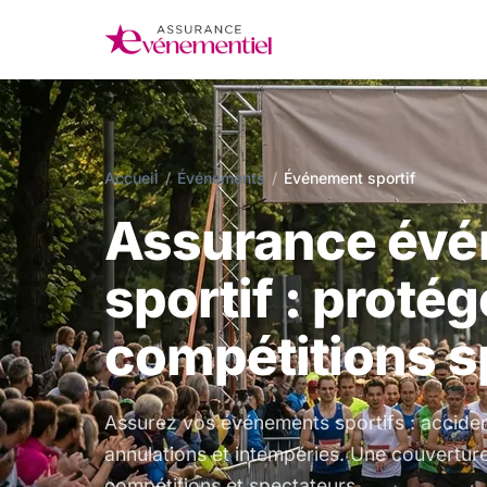
Accueil
/
Événements
/
Événement sportif
Assurance év
sportif : proté
compétitions s
Assurez vos événements sportifs : accid
annulations et intempéries. Une couverture
compétitions et spectateurs.