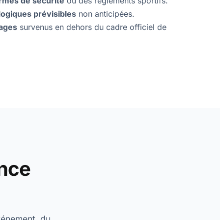
rmes de sécurité
ou des règlements sportifs.
ogiques prévisibles
non anticipées.
ages
survenus en dehors du cadre officiel de
nce
événement, du