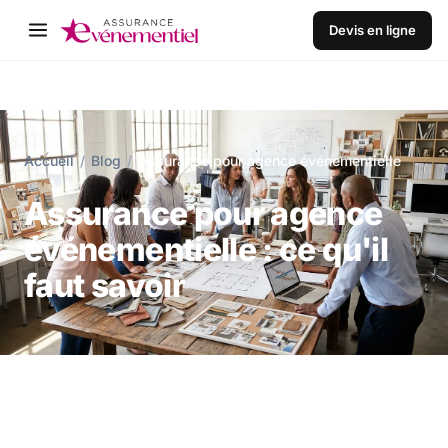
Devis en ligne
Accueil
/
Blog
/
Assurance pour agence événementielle
Assurance pour agence
événementielle : ce qu'il
faut savoir